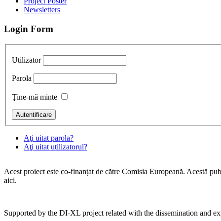
Project Poster
Newsletters
Login Form
Utilizator
Parola
Ţine-mă minte
Aţi uitat parola?
Aţi uitat utilizatorul?
Acest proiect este co-finanțat de către Comisia Europeană. Acestă publ
aici.
Supported by the DI-XL project related with the dissemination and exp