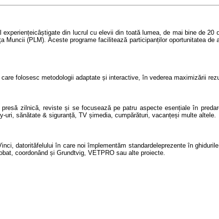
al
experien
ței
câștigate din lucrul cu elevii din toată lumea, de mai bine de 20 de
ța Muncii
(PLM).
Aceste
programe
facilitează participanților oportunitatea de
i care folosesc metodologii adaptate și interactive, în vederea maximizării rezu
 presă zilnică
,
reviste și se focusează pe patru aspecte esențiale în predare
y-uri
,
sănătate
&
siguranță
, TV
și
m
edia,
cumpărături
,
vacanțe
și
multe altele
.
inci,
datorită
felului în care noi împlementăm
standard
ele
prezente în ghiduril
obat, coordonând și
Grundtvig, VETPRO
sau alte proiecte
.