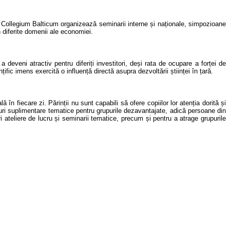
. Collegium Balticum organizează seminarii interne și naționale, simpozioane
n diferite domenii ale economiei.
a deveni atractiv pentru
diferiți
investitori, deși rata de ocupare
a forței de
ic imens exercită o influență directă asupra dezvoltării științei în țară.
lă în fiecare zi. Părinții nu sunt capabil
i
să ofere copiilor lor atenți
a
dorit
ă
și
uri suplimentare tematice pentru grupurile dezavantajate, adică persoane din
ri ateliere de lucru și seminarii tematice, precum și pentru a atrage grupuri
le