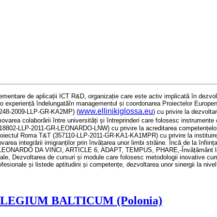
lementare de aplicații
ICT R&D, organiza
ție care este activ implicată în dezvo
 o experiență îndelungată
î
n management
ul și coordonarea Proiectelor
Europe
www.ellinikiglossa.eu
48-2009-LLP-GR-KA2MP) (
)
cu privire la dezvolta
movarea colaborării între
universit
ăți și întreprinderi care folosesc instrumente
18802-LLP-2011-GR-LEONARDO-LNW)
cu privire la
acredita
rea competențelo
oiectul
Roma T&T (357110-LLP-2011-GR-KA1-KA1MPR)
cu privire la institu
movarea
integr
ării
imigran
ților prin învățarea unor limbi străine
.
Încă de la înființ
EONARDO DA VINCI, ARTICLE 6, ADAPT, TEMPUS, PHARE,-
Învățământ l
ale
, De
zvoltarea de cursuri și module care folosesc metodologii inovative cum
ofesionale și
list
e
de aptitudini și
competen
țe
, de
zvoltarea unor sinergii la nive
EGIUM BALTICUM (Polonia)