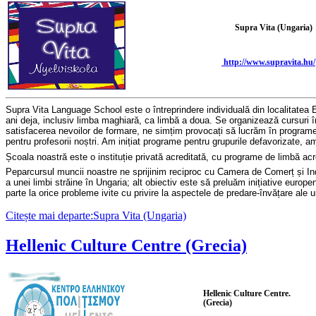
Supra Vita (Ungaria)
http://www.supravita.hu/
Supra Vita Language School este o
întreprindere individuală
din
localitatea
E
ani
deja
, inclusiv
limba
maghiar
ă,
ca limb
ă
a doua.
Se organizează
cursuri 
satisfacerea nevoilor de formare, ne simțim provocați să lucr
ăm
în program
pentru profesorii noștri. Am iniți
at
programe pentru grupurile defavorizate, am 
Școala noastră este o instituție privată acreditată
,
cu programe de limbă acr
Pe
parcursul
muncii noastre ne sprijini
m
reciproc cu Camera de Comerț și In
a unei limbi străine
în Ungaria;
alt obiectiv este să preluăm
inițiative europe
parte
la orice probleme ivite cu privire la aspectele de predare-învățare ale u
Citește mai departe:Supra Vita (Ungaria)
Hellenic Culture Centre (Grecia)
Hellenic Culture Centre.
(Grecia)