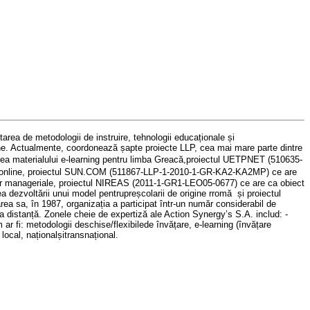
ltarea de metodologii de instruire
,
tehnologii
educa
ționale și
n
e
.
Actualmente, coordonează șapte proiecte
LLP,
cea mai mare parte dintre
rea materialului
e-learning
pentru limba Greacă,
proiectul
UETPNET (510635-
online,
proiectul
SUN.COM (511867-LLP-1-2010-1-GR-KA2-KA2MP)
ce are
r
managerial
e
,
proiectul
NIREAS (2011-1-GR1-LEO05-0677)
ce are ca obiect
irea dezvoltării unui model pentru
preșcolarii de origine rromă și proiectul
area sa, în
1987,
organizația a
participat
într-un număr considerabil de
a distanță
.
Zonele cheie de expertiză ale
Action Synergy’s S.A. includ: -
 ar fi
:
metodologii deschise/flexibile
de învățare
, e-learning
(învățare
l
local,
național
și
transnațional
.