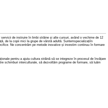
 servicii de instruire în limbi străine
și alte cursuri,
având o vechime
de 12
ață, de la copii mici la grupe de vârst
ă
adultă. Sunt
em
specializați
î
n
cifice
. Ne concentrăm pe metode
inovative și investim continuu în
formare
aționale
pentru a ajuta cultur
a
străină
să
se integreze în procesul de învățare
tre schimburi interculturale
,
să
dezvolt
ăm
programe de formare,
să luăm