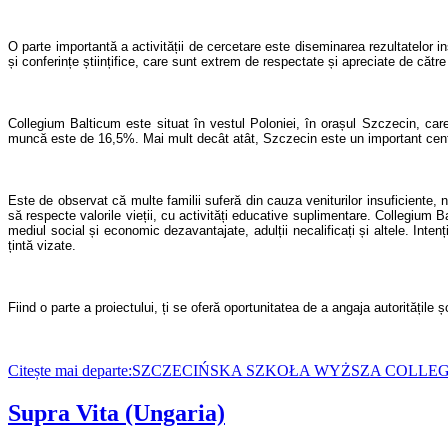
O parte importantă a activității de cercetare este diseminarea
rezultatelor
in
și conferințe științifice, care sunt extrem de respectat
e și apreciate
de
către
Collegium Balticum este situat în vestul Poloniei, în orașul Szczecin, ca
muncă
este de 16,5%. Mai mult decât atât, Szczecin este un important centru 
Este de observat că multe familii suferă d
in cauza
venituri
lor
insuficiente,
n
să respecte
valorile vieții, cu activități educative suplimentare. Collegium 
mediul social și economic dezavantajate, adulții necalificați și altele. Inten
țintă
vizate
.
Fiind o parte a proiectului,
ți se
oferă oportunitate
a
de a angaja autoritățile ș
Citește mai departe:SZCZECIŃSKA SZKOŁA WYŻSZA COLLEG
Supra Vita (Ungaria)