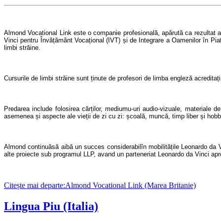
Almond Vocational Link
este o companie profesională, apărută ca rezultat 
Vinci
pentru Învățământ Vocațional
(IVT)
și de Integrare a Oamenilor în Pia
limbi străine
.
Cursurile de limbi străine sunt ținute de profesori de limba engleză acreditaț
Predarea include folosirea cărților
,
mediumu-uri audio-vizuale
,
materiale de
asemenea și aspecte ale vieții de zi cu zi
:
școală
,
muncă
,
timp liber și h
obb
Almond continu
ă
să aibă un succes considerabil
î
n
mobilitățile
Leonardo da V
alte proiecte sub programul
LLP,
avand un parteneriat
Leonardo da Vinci
apr
Citește mai departe:Almond Vocational Link (Marea Britanie)
Lingua Piu (Italia)