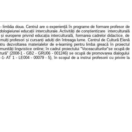
- limbă
a doua
.
Centrul
are o experiență în programe de formare profesor de
dologi
ei
unei
educații interculturale. Activități de conștientizare intercultural
ă
e
și europene
privind educația interculturală, formarea cadrelor didactice, de
ulți profesori și cursanți adulți din întreaga lume. Centrul de Cultură Elenă
entru dezvoltarea materialelor de e-learning pentru limba greacă în
proiectul
unități lingvistice
online;
în cadrul proiectului "
Vocea
culturilor"
se ocupă de
ltură
" (2008-1 - GB2 - GRU06 - 001246)
se ocupă de
promovarea dialogului
1- AT 1 - LE004 - 00079 - 5), în scopul de a instrui
profesorii
cu privire la