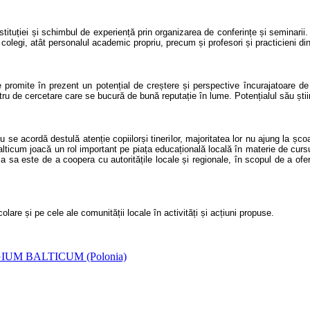
stituției și schimbul de experiență prin
organizarea de
conferințe și seminarii
colegi, atât personalul academic
propriu
, precum și profesori și practicieni di
re
promite
în prezent un potențial de creștere și perspective
încurajatoare
de 
de cercetare care se bucură de bună reputație în lume. Potențialul său științif
u se acordă destulă atenție
copii
lor
ș
i tineri
lor
, majoritatea
lor
nu
ajung
la școa
Balticum joac
ă
un rol important pe piața educațională locală în materie de curs
ția sa este de a coopera cu autoritățile locale și regionale, în scopul de a ofe
colare și
pe cele ale
comunități
i
locale în activități și acțiuni propuse.
IUM BALTICUM (Polonia)