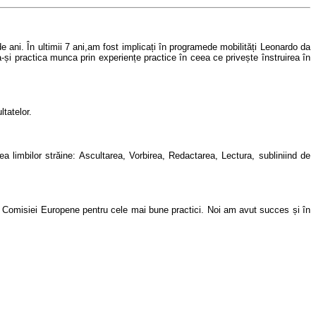
 ani. În ultimii 7 ani,
am fost implicați în programe
de mobilități
Leonardo da
 a-și practica munca prin experiențe practice în ceea ce privește înstruirea în
ltatelor
.
a limbilor străine
:
Ascultarea
,
Vorbirea
,
Redactarea
,
Lectura
,
subliniind de
e Comisiei E
uropen
e pentru cele mai bune practici
.
Noi am avut succes și în