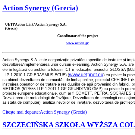
Action Synergy (Grecia)
UETP Action Link/ Action Synergy S.A.
(Grecia)
Coordinator of the project
www.action.gr
Action Synergy S.A.
este o
organizație privată
cu specific de instruire și imp
dezvoltarea/implementarea unor cursuri
e-learning. Action Synergy S.A.
are
ele în legătură cu problema folosirii
ICT
î
n educa
ție
:
proiectul
GLOSSA (5052
www.uetpnet.eu
LLP-1-2010-1-GR-ERASMUS-ECUE) (
)
cu privire la pro
ca obiect
de
zvoltarea de comunități de limbaj o
nline,
proiectul
CREDNET (5
instruirea operatorilor de tratare a reziduurilor de apă provenind din fabrici
,
pr
METIKOS (517555-LLP-1-2011-1-GR-GRUNDTVIG-GMP)
cu privire la pro
proiecte europene educaționale
,
cum ar fi
COMETT, PETRA, SOCRATES, L
De
zvoltarea de metodologii de învățare
, De
zvoltarea de tehnologii educațion
asistată de computer)
,
analiza nevoilor de învățare
,
dezvoltarea de profile
pr
Citește mai departe:Action Synergy (Grecia)
SZCZECIŃSKA SZKOŁA WYŻSZA COLL