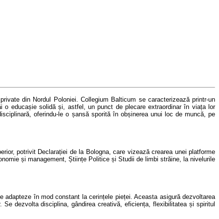
private din Nordul Poloniei.
Collegium Balticum
se caracterizează printr-un
ăi o educașie solidă și, astfel, un punct de plecare extraordinar în viața lor
rdisciplinară, oferindu-le o șansă sporită în obșinerea unui loc de muncă, pe
rior, potrivit Declarației de la Bologna, care vizează crearea unei platforme
nomie și management, Științe Politice și Studii de limbi străine, la nivelurile
e adapteze în mod constant la cerințele pieței. Aceasta asigură dezvoltarea
 Se dezvolta disciplina, gândirea creativă, eficiența, flexibilitatea și spiritul