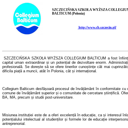
SZCZECIŃSKA SZKOŁA WYŻSZA COLLEGIU
BALTICUM (Polonia)
http://www.cb.szczecin.pl/
SZCZECIŃSKA SZKOŁA WYŻSZA COLLEGIUM BALTICUM
a fost înfiin
capital uman extraordinar și un potențial de dezvoltare enorm
.
Administraț
profesională. Se dorește să se ofere tinerilor cunoștințe cât mai cuprinzăto
dificila piață a muncii, atât în P
ol
onia, cât și internațional.
Collegium Balticum
desfășoară procesul de învățământ în conformitate cu cer
comune de învățământ superior și o comunitate de cercetare științifică. Oferta
BA, MA, precum și studii post-universitare.
Misiunea instituției este de a oferi excelență în educație, ca și interesul
în
l
potențialului intelectual al studenților și formele
lor de educație interperson
antreprenorial.