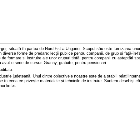
ger,
situată
în partea de
N
ord-
E
st a Ungariei.
Scopul său este
furnizarea
unor
în diverse forme de predare: lecții publice
pentru companii
, de grup și față-în-f
e de formare
și instruire ale unor
grupuri țintă,
pentru
companii cu așteptări
spe
avut o serie de cursuri Granny, gratuite, pentru pensionari
.
editate
.
dustrie
județeană.
Unul dintre obiectivele noastre este de a stabili
relații
intern
ne în ceea ce privește materialele și tehnici
le
de instruire. Suntem deschiși
că
nei limbi
.