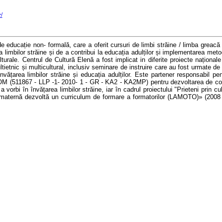
/
de
educație
non
-
formal
ă
, care a oferit cursuri de limbi străine /
limba greacă 
 limbilor străine și de a contribui la educația adulților și
implementarea
meto
turale. Centrul de Cultură Elenă a fost implicat in diferite proiecte național
ietnic și multicultural,
inclusiv
seminare de instruire
care
au fost urmate de m
vățarea limbilor străine și educația adulților. Este partener responsabil p
 (511867 - LLP -1- 2010- 1 - GR - KA2 - KA2MP)
pentru
dezvoltarea de com
 a vorbi în învățarea limbilor străine,
iar
în cadrul proiectului "Prieteni
prin cu
 maternă
dezvoltă
un curriculum de formare a formatorilor (LAMOTO)» (2008 -