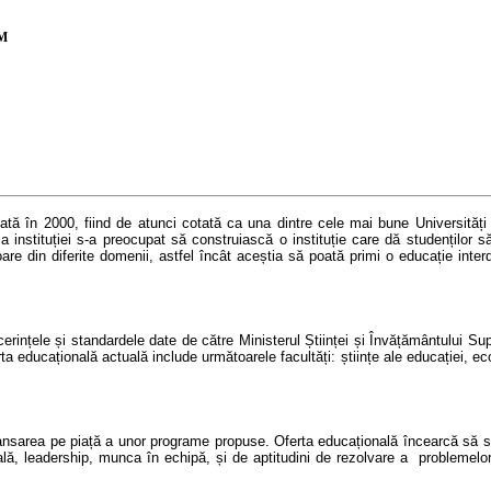
M
țată î
n 2000,
fiind de atunci cotată ca una dintre cele mai bune Universități 
ia instituției s-a preocupat să construiască o instituție care dă studenților s
are din diferite domenii, astfel încât aceștia să poată primi o
educa
ție inte
ințele și standardele date de către Ministerul Științei și Învățământului Supe
 educațională actuală include următoarele facultăți: științe ale educației, eco
ansarea pe piață a unor
programe propuse. Oferta educațională
încearcă să
s
ală,
leadership, munca în echipă, și de
aptitudini de rezolvare a
problemelor.