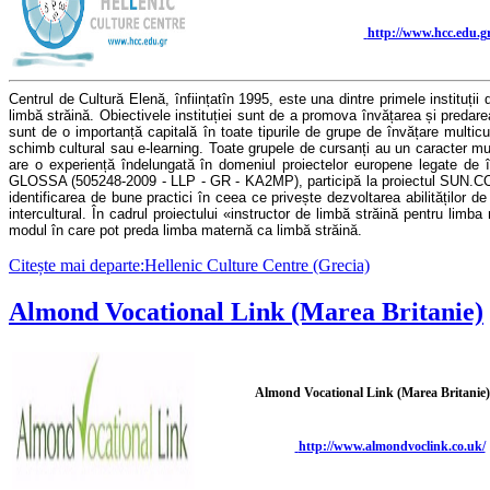
http://www.hcc.edu.gr
Centrul de Cultură Elenă,
înființat
î
n 1995, este una dintre primele
instituții
limb
ă străină
. Obiectivele instituției sunt de a promova învățarea și predarea
sunt de
o
importanță capitală în toate tipurile de
grupe de învățare
multicul
schimb cultural
sau
e-learning. Toate grupele de cursanți au un caracter mult
are o experiență îndelungată în domeniul proiectelor europene legate de în
GLOSSA (505248-2009 - LLP - GR - KA2MP), participă la
proiectul
SUN.COM
identificarea de bune practici în ceea ce privește dezvoltarea abilităților de
intercultural.
Î
n cadrul proiectului «
instructor de
limbă străină pentru limba
modul în care pot
preda
limba maternă ca limbă străină.
Citește mai departe:Hellenic Culture Centre (Grecia)
Almond Vocational Link (Marea Britanie)
Almond Vocational Link (Marea Britanie)
http://www.almondvoclink.co.uk/