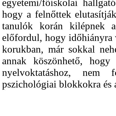
egyetemi/főiskolai hallgat
hogy a felnőttek elutasítjá
tanulók korán kilépnek a
előfordul, hogy időhiányra
korukban, már sokkal nehe
annak köszönhető, hogy 
nyelvoktatáshoz, nem f
pszichológiai blokkokra és 