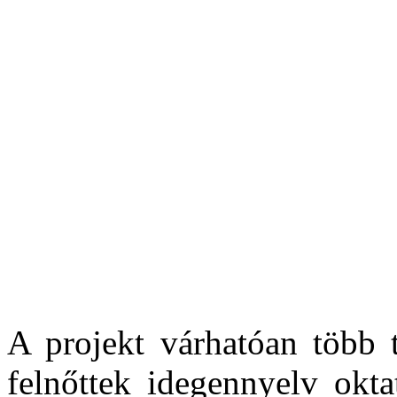
A projekt várhatóan több t
felnőttek idegennyelv okta