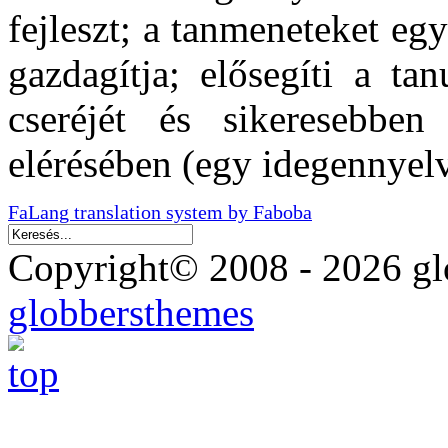
fejleszt; a tanmeneteket eg
gazdagítja; elősegíti a ta
cseréjét és sikeresebben
elérésében (egy idegennye
FaLang translation system by Faboba
Copyright© 2008 - 2026 glo
globbersthemes