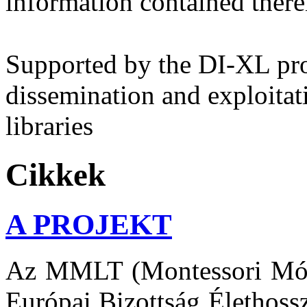
information contained there
Supported by the DI-XL proj
dissemination and exploitat
libraries
Cikkek
A PROJEKT
Az MMLT (Montessori Móds
Európai Bizottság Élethoss