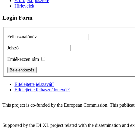
A projekt posztere
Hírlevelek
Login Form
Felhasználónév
Jelszó
Emlékezzen rám
Elfelejtette jelszavát?
Elfelejtette felhasználónevét?
This project is co-funded by the European Commission. This publicatio
Supported by the DI-XL project related with the dissemination and exp