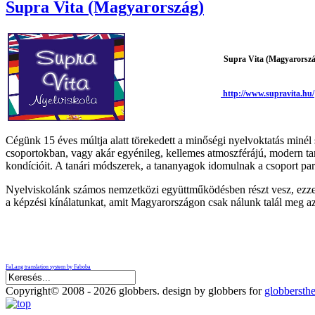
Supra Vita (Magyarország)
Supra Vita (Magyarorszá
http://www.supravita.hu/
Cégünk 15 éves múltja alatt törekedett a minőségi nyelvoktatás minél 
csoportokban, vagy akár egyénileg, kellemes atmoszférájú, modern tant
kondícióit. A tanári módszerek, a tananyagok idomulnak a csoport para
Nyelviskolánk számos nemzetközi együttműködésben részt vesz, ezzel 
a képzési kínálatunkat, amit Magyarországon csak nálunk talál me
FaLang translation system by Faboba
Copyright© 2008 - 2026 globbers. design by globbers for
globbersth