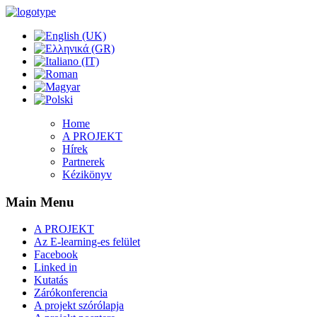
Home
A PROJEKT
Hírek
Partnerek
Kézikönyv
Main Menu
A PROJEKT
Az E-learning-es felület
Facebook
Linked in
Kutatás
Zárókonferencia
A projekt szórólapja