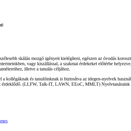
g)
szélesebb skálán mozgó igényeit kielégíteni, egészen az óvodás korosztál
ermeinkben, vagy kiszállással, a szakmai érdekeket előtérbe helyezve, 
métereihez, illetve a tanulás céljához.
a kollégáknak és tanulóinknak is biztosítva az idegen-nyelvek haszná
g az érdeklődő. (LLFW, Talk-IT, LAWN, EEoC, MMLT) Nyelvtanáraink n
emes