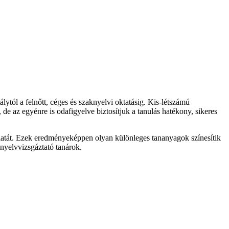
ytól a felnőtt, céges és szaknyelvi oktatásig. Kis-létszámú
de az egyénre is odafigyelve biztosítjuk a tanulás hatékony, sikeres
latát. Ezek eredményeképpen olyan különleges tananyagok színesítik
yelvvizsgáztató tanárok.